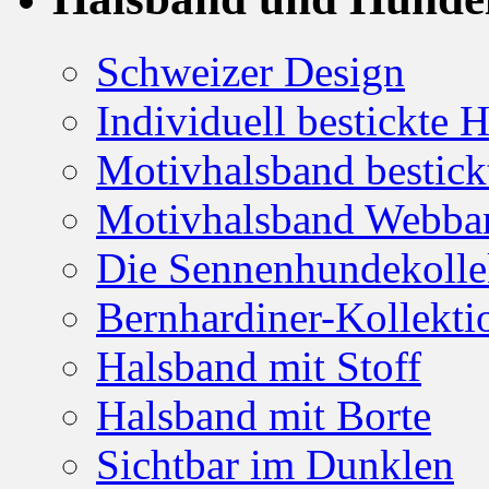
Bernhardiner-Kollekti
Halsband mit Stoff
Halsband mit Borte
Sichtbar im Dunklen
Hundeleinen
Farben & Motive für
Gurtband, Borte, Flee
Farbauswahl Stoff zum
Stickmotive für Halsb