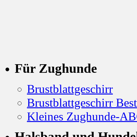
Brustblattgeschirr
Brustblattgeschirr Bes
Kleines Zughunde-A
Halsband und Hundel
Schweizer Design
Individuell bestickte 
Motivhalsband bestick
Motivhalsband Webba
Die Sennenhundekolle